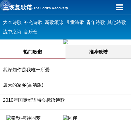
主恢复歌谱
·The Lord's Recovery
大本诗歌
补充诗歌
新歌颂咏
儿童诗歌
青年诗歌
其他诗歌
流中之诗
音乐盒
热门歌谱
推荐歌谱
我深知你是我唯一所爱
属天的家乡(高清版)
2010年国际华语特会标语诗歌